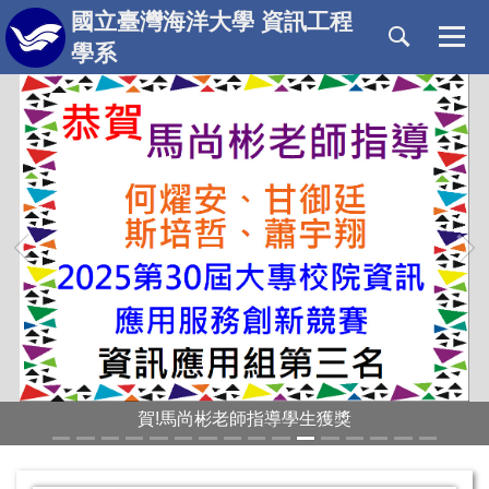
跳
國立臺灣海洋大學 資訊工程
到
學系
主
要
內
容
區
‹
›
賀!丁培毅老師指導學生獲獎