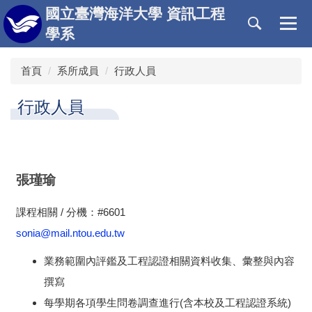
跳
國立臺灣海洋大學 資訊工程
到
學系
主
要
首頁
系所成員
行政人員
內
容
區
行政人員
張瑾瑜
課程相關 / 分機：#6601
sonia@mail.ntou.edu.tw
業務範圍內評鑑及工程認證相關資料收集、彙整與內容
撰寫
每學期各項學生問卷調查進行(含本校及工程認證系統)