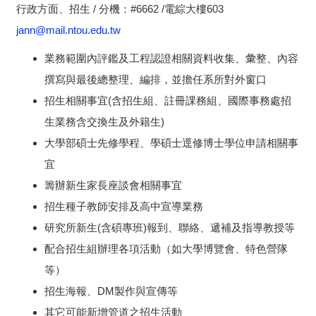
行政方面、招生 / 分機：#6662 /電綜大樓603
jann@mail.ntou.edu.tw
業務範圍內評鑑及工程認證相關資料收集、彙整、內容
撰寫與最後總整理、編排，並擔任系所對外窗口
招生相關事宜(含招生組、註冊課務組、國際事務處招
生業務含交換生及外籍生)
大學部碩士先修學程、學碩士逕修博士學位申請相關事
宜
籌辦新生家長座談會相關事宜
招生種子教師安排及高中宣導業務
研究所新生(含碩專班)報到、聯絡、遞補及指導教授等
配合招生組辦理各項活動（如大學博覽會、特色營隊
等）
招生海報、DM製作與宣傳等
其它可能新增管道之招生活動