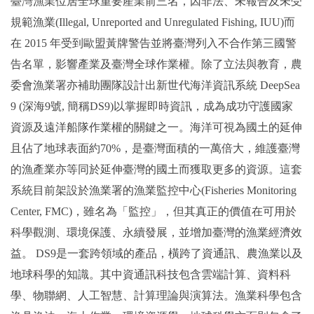
臺灣漁業位居全球重要產業前三名，因非法、未報告及未受
規範漁業(Illegal, Unreported and Unregulated Fishing, IUU)而
在 2015 年受到歐盟黃牌警告並將臺灣列入不合作第三國警
告名單，影響產業及臺灣全球作業權。除了立法與教育，農
委會漁業署亦補助團隊設計出新世代海洋資訊系統 DeepSea
9 (深海9號, 簡稱DS9)以掌握即時資訊，成為成功守護國家
資源及遠洋船隊作業權的關鍵之一。海洋可視為國土的延伸
且佔了地球表面約70%，是臺灣面積的一萬倍大，維護臺灣
的漁產業亦等同於延伸臺灣的國土而獲取更多的資源。這套
系統目前架設於漁業署的漁業監控中心(Fisheries Monitoring
Center, FMC)，雖名為「監控」，但其真正的價值在可用於
科學觀測、環境保護、永續發展，並增加臺灣的漁業經濟效
益。 DS9是一套跨領域的產品，橫跨了資通訊、農漁業以及
地球科學的知識。其中資通訊科技包含雲端計算、資料科
學、物聯網、人工智慧、計算理論與演算法。漁業科學包含